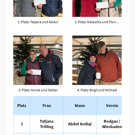
1. Platz: Tatjana und Abdul
2. Platz: Natascha und Florian
3. Platz: Nicole und Stefan
4. Platz: Birgit und Michael
A
Platz
Frau
Mann
Verein
S
Tatjana
Rodgau /
1
Abdul Sediqi
Trilling
Wiesbaden