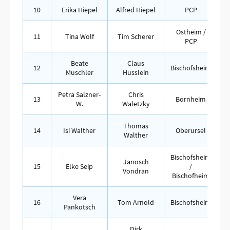
10
Erika Hiepel
Alfred Hiepel
PCP
Ostheim /
11
Tina Wolf
Tim Scherer
PCP
Beate
Claus
12
Bischofsheim
Muschler
Husslein
Petra Salzner-
Chris
13
Bornheim
W.
Waletzky
Thomas
14
Isi Walther
Oberursel
Walther
Bischofsheim
Janosch
15
Elke Seip
/
Vondran
Bischofheim
Vera
16
Tom Arnold
Bischofsheim
Pankotsch
Dirk