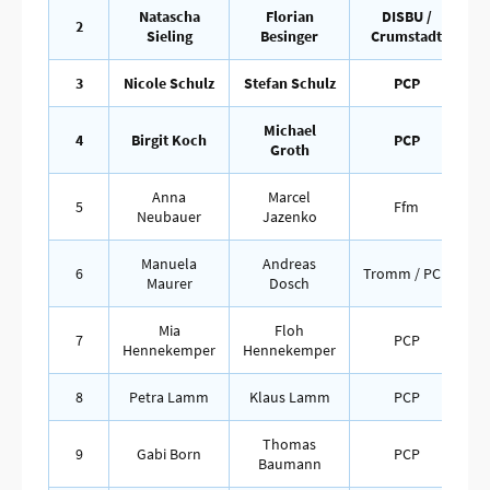
Natascha
Florian
DISBU /
2
Sieling
Besinger
Crumstadt
3
Nicole Schulz
Stefan Schulz
PCP
Michael
4
Birgit Koch
PCP
Groth
Anna
Marcel
5
Ffm
Neubauer
Jazenko
Manuela
Andreas
6
Tromm / PCP
Maurer
Dosch
Mia
Floh
7
PCP
Hennekemper
Hennekemper
8
Petra Lamm
Klaus Lamm
PCP
Thomas
9
Gabi Born
PCP
Baumann