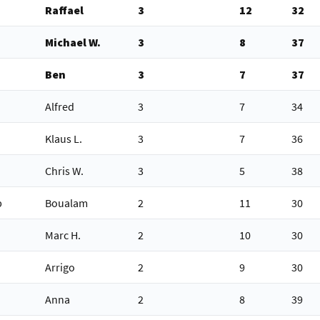
Raffael
3
12
32
Michael W.
3
8
37
Ben
3
7
37
Alfred
3
7
34
Klaus L.
3
7
36
Chris W.
3
5
38
p
Boualam
2
11
30
Marc H.
2
10
30
Arrigo
2
9
30
Anna
2
8
39