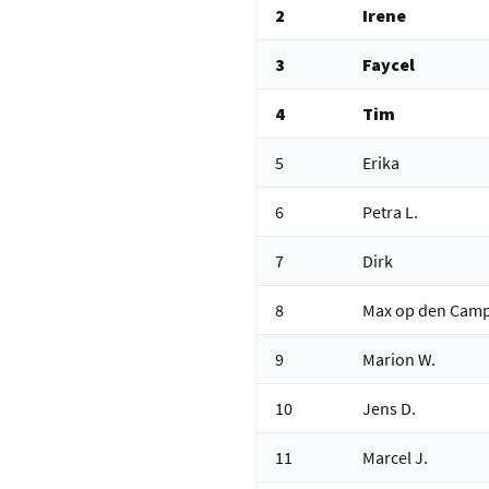
2
Irene
3
Faycel
4
Tim
5
Erika
6
Petra L.
7
Dirk
8
Max op den Cam
9
Marion W.
10
Jens D.
11
Marcel J.