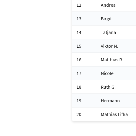
12
Andrea
13
Birgit
14
Tatjana
15
Viktor N.
16
Matthias R.
17
Nicole
18
Ruth G.
19
Hermann
20
Mathias Lifka