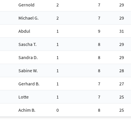
Gernold
2
7
29
Michael G.
2
7
29
Abdul
1
9
31
Sascha T.
1
8
29
Sandra D.
1
8
29
Sabine W.
1
8
28
Gerhard B.
1
7
27
Lotte
1
7
25
Achim B.
0
8
25